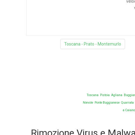
velo
AMICO C
Toscana - Prato - Montemurlo
Toscana
Pistoia
Agliana
Buggia
Nievole
Ponte Buggianese
Quarrata
a Caian
Rimozione Virus e Malwa