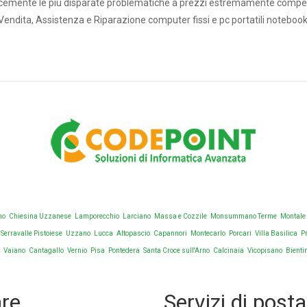
cemente le più disparate problematiche a prezzi estremamente competi
Vendita, Assistenza e Riparazione computer fissi e pc portatili notebook
OMPUTER A Toscana - Prato - Mon
Amico Computer è operativo nei seguenti comuni
no
Chiesina Uzzanese
Lamporecchio
Larciano
Massa e Cozzile
Monsummano Terme
Montale
Serravalle Pistoiese
Uzzano
Lucca
Altopascio
Capannori
Montecarlo
Porcari
Villa Basilica
P
o
Vaiano
Cantagallo
Vernio
Pisa
Pontedera
Santa Croce sull'Arno
Calcinaia
Vicopisano
Bienti
re
Servizi di posta