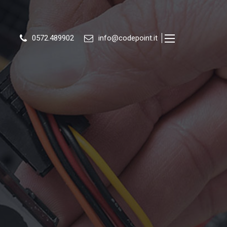
0572.489902
info@codepoint.it