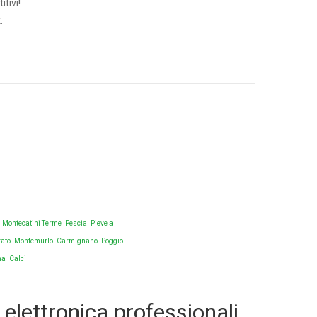
tivi!
.
temurlo!
Montecatini Terme
Pescia
Pieve a
rato
Montemurlo
Carmignano
Poggio
na
Calci
 elettronica professionali.