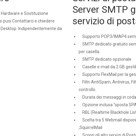
Server SMTP gr
 Hardware e Sostituzione
servizio di post
o puoi Contattarci e chiedere
e Desktop. Indipendentemente da
Supporto POP3/IMAP4 sempr
SMTP dedicato gratuito sempr
per casella.
SMTP dedicato opzionale
Caselle e-mail da 2 GB gesti
Supporto FlexMail per la gest
Filtri AntiSpam, Antivirus, Filt
controllo.
Durata dei messaggi in coda 
Opzione inclusa "sposta SP
RBL (Realtime Blackhole List
Scelta tra 5 Webmail disponi
,SquirrelMail
Scopri gli altri servizi di Post